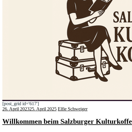
[post_grid id='617']
26. April 2023
25. April 2025
Elfie Schweiger
Willkommen beim Salzburger Kulturkoffe